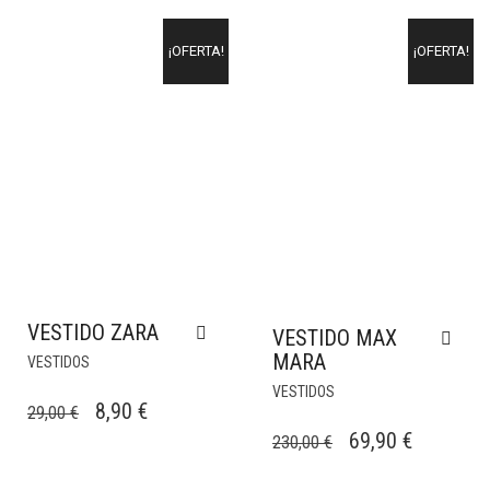
¡OFERTA!
¡OFERTA!
VESTIDO ZARA
VESTIDO MAX
MARA
VESTIDOS
VESTIDOS
EL
EL
8,90
€
29,00
€
EL
EL
PRECIO
PRECIO
69,90
€
230,00
€
PRECIO
PRECIO
ORIGINAL
ACTUAL