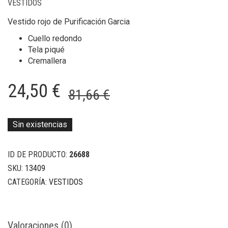
VESTIDOS
Vestido rojo de Purificación Garcia
Cuello redondo
Tela piqué
Cremallera
El
El
24,50
€
81,66
€
precio
precio
original
actual
Sin existencias
era:
es:
ID DE PRODUCTO:
26688
81,66 €.
24,50 €.
SKU:
13409
CATEGORÍA:
VESTIDOS
Valoraciones (0)