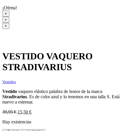
¡Oferta!
+
+
+
VESTIDO VAQUERO
STRADIVARIUS
Vestidos
Vestido
vaquero elástico palabra de honor de la marca
Stradivarius
. Es de color azul y lo tenemos en una talla S. Está
nuevo a estrenar.
El
El
39,95
€
15,50
€
precio
precio
Hay existencias
original
actual
era:
es: