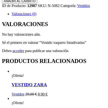
Vestido
AÑADIR AL CARRITO
39,95 €.
15,50 €.
vaquero
ID de Producto:
12987
SKU:
N-5082
Categoría:
Vestidos
Stradivarius
cantidad
Valoraciones (0)
VALORACIONES
No hay valoraciones aún.
Sé el primero en valorar “Vestido vaquero Stradivarius”
Debes
acceder
para publicar una valoración.
PRODUCTOS RELACIONADOS
¡Oferta!
VESTIDO ZARA
El
El
Vestidos
29,00
€
8,90
€
precio
precio
original
actual
¡Oferta!
era:
es: