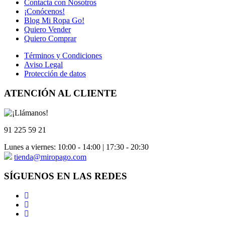
Contacta con Nosotros
97,50 €.
49,22 €.
¡Conócenos!
Blog Mi Ropa Go!
Quiero Vender
Quiero Comprar
Términos y Condiciones
Aviso Legal
Protección de datos
ATENCIÓN AL CLIENTE
91 225 59 21
Lunes a viernes: 10:00 - 14:00 | 17:30 - 20:30
tienda@miropago.com
SÍGUENOS EN LAS REDES