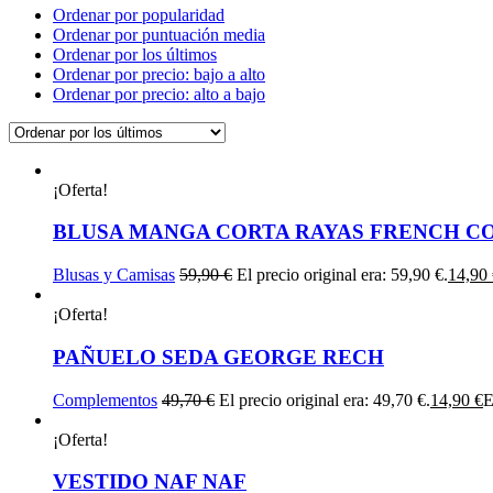
Ordenar por popularidad
Ordenar por puntuación media
Ordenar por los últimos
Ordenar por precio: bajo a alto
Ordenar por precio: alto a bajo
¡Oferta!
BLUSA MANGA CORTA RAYAS FRENCH C
Blusas y Camisas
59,90
€
El precio original era: 59,90 €.
14,90
¡Oferta!
PAÑUELO SEDA GEORGE RECH
Complementos
49,70
€
El precio original era: 49,70 €.
14,90
€
E
¡Oferta!
VESTIDO NAF NAF