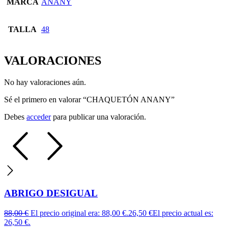
MARCA
ANANY
TALLA
48
VALORACIONES
No hay valoraciones aún.
Sé el primero en valorar “CHAQUETÓN ANANY”
Debes
acceder
para publicar una valoración.
ABRIGO DESIGUAL
88,00
€
El precio original era: 88,00 €.
26,50
€
El precio actual es:
26,50 €.