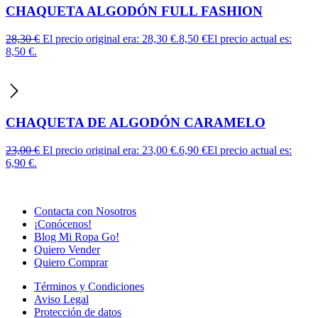
CHAQUETA ALGODÓN FULL FASHION
28,30
€
El precio original era: 28,30 €.
8,50
€
El precio actual es:
8,50 €.
CHAQUETA DE ALGODÓN CARAMELO
23,00
€
El precio original era: 23,00 €.
6,90
€
El precio actual es:
6,90 €.
Contacta con Nosotros
¡Conócenos!
Blog Mi Ropa Go!
Quiero Vender
Quiero Comprar
Términos y Condiciones
Aviso Legal
Protección de datos