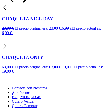
CHAQUETA NICE DAY
23,00
€
El precio original era: 23,00 €.
6,99
€
El precio actual es:
6,99 €.
CHAQUETA ONLY
63,00
€
El precio original era: 63,00 €.
19,00
€
El precio actual es:
19,00 €.
Contacta con Nosotros
¡Conócenos!
Blog Mi Ropa Go!
Quiero Vender
Quiero Comprar